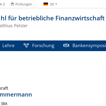
A-Z
Prüfungen
DE
hl für betriebliche Finanzwirtschaf
atthias Pelster
Lehre
Forschung
Bankensympos
kraft
immermann
138A