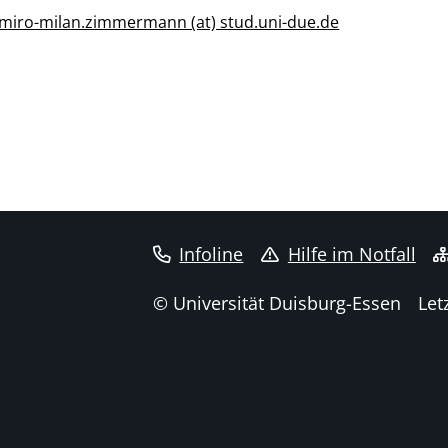
miro-milan.zimmermann (at) stud.uni-due.de
Infoline
Hilfe im Notfall
© Universität Duisburg-Essen
Let